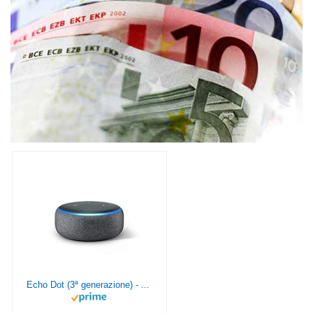
Echo Dot (3ª generazione) - Altoparlante intelligente con integrazione Alexa - Tessuto antracite